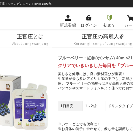
（ジョンガンジャン）since1899年
新規登録
ログイン
初めて
カー
正官庄とは
正官庄の高麗人参
About Jungkwanjang
Korean ginseng of Jungkwanjang
ブルーベリー・紅参(ホンサム) 40ml×2
クリアでいきいきした毎日を「ブル
美しさと健康には、良い素材選びが重要！
生産量が最も多いアメリカ産の中でも、新鮮さ
用。 ブルーベリーの甘酸っぱさが高麗人参の
パソコンやスマートフォンをよく使う方におす
1日目安
1～2袋
ドリンクタイプ
※いつ・どこでも便利に！
※お身体の調子に合わせて、飲む量を調節して