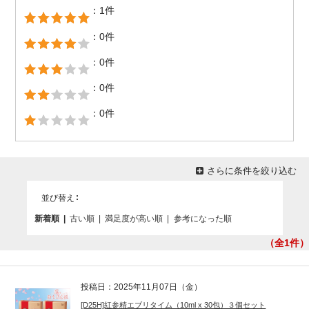
：1件
：0件
：0件
：0件
：0件
さらに条件を絞り込む
並び替え
新着順
|
古い順
|
満足度が高い順
|
参考になった順
（全1
件）
投稿日：2025年11月07日（金）
[D25H]紅参精エブリタイム（10ml x 30包）３個セット