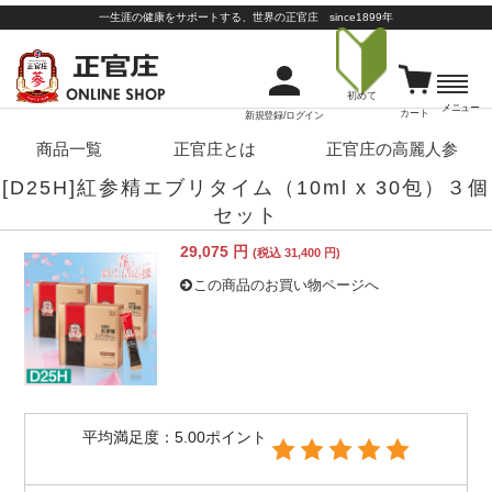
一生涯の健康をサポートする、世界の正官庄 since1899年
初めて
メニュー
カート
新規登録/ログイン
商品一覧
正官庄とは
正官庄の高麗人参
[D25H]紅参精エブリタイム（10ml x 30包）３個
セット
29,075 円
(税込 31,400 円)
この商品のお買い物ページへ
平均満足度：5.00ポイント